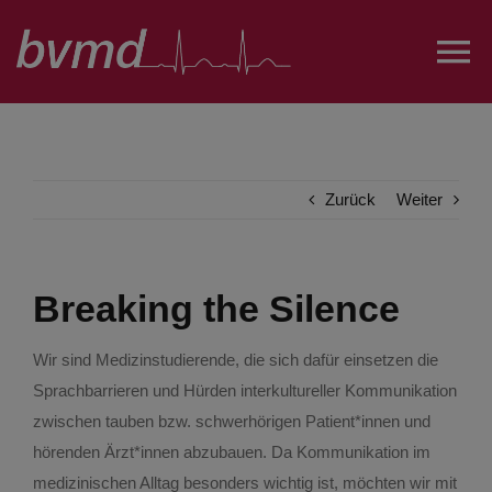
Zum
Inhalt
To
springen
Na
Über uns
Zurück
Weiter
Projekte und AGs
Austausch
Breaking the Silence
Öffentlichkeitsarbeit
Wir sind Medizinstudierende, die sich dafür einsetzen die
Sprachbarrieren und Hürden interkultureller Kommunikation
zwischen tauben bzw. schwerhörigen Patient*innen und
FairesPJ
hörenden Ärzt*innen abzubauen. Da Kommunikation im
medizinischen Alltag besonders wichtig ist, möchten wir mit