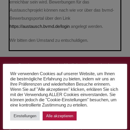
erreichbar sein wird. Bewerbungen für das
Kontakt
Austauschprojekt können nach wie vor über das bvmd-
Bewerbungsportal über den Link
https://austausch.bvmd.de/login
angelegt werden.
Wir bitten den Umstand zu entschuldigen.
Bundesvertretung der Medizinstudierenden in
Deutschland e.V. (bvmd)
Wir verwenden Cookies auf unserer Website, um Ihnen
die bestmögliche Erfahrung zu bieten, indem wir uns an
Robert-Koch-Platz 7
Ihre Präferenzen und wiederholten Besuche erinnern.
Wenn Sie auf "Alle akzeptieren" klicken, erklären Sie sich
10115 Berlin
mit der Verwendung ALLER Cookies einverstanden. Sie
können jedoch die "Cookie-Einstellungen" besuchen, um
eine kontrollierte Zustimmung zu erteilen.
Einstellungen
Alle akzeptieren
Eva Wolschon + Kevin Oehme