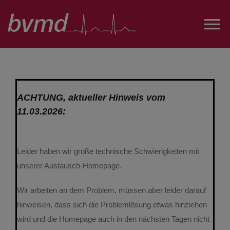
Zum
Inhalt
To
springen
Na
Über uns
ACHTUNG, aktueller Hinweis vom
Projekte und AGs
11.03.2026:
.
Austausch
Leider haben wir große technische Schwierigkeiten mit
unserer Austausch-Homepage.
Öffentlichkeitsarbeit
Wir arbeiten an dem Problem, müssen aber leider darauf
FairesPJ
hinweisen, dass sich die Problemlösung etwas hinziehen
wird und die Homepage auch in den nächsten Tagen nicht