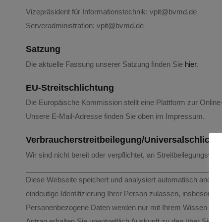
Vizepräsident für Informationstechnik: vpit@bvmd.de
Serveradministration: vpit@bvmd.de
Satzung
Die aktuelle Fassung unserer Satzung finden Sie
hier
.
EU-Streitschlichtung
Die Europäische Kommission stellt eine Plattform zur Online-
Unsere E-Mail-Adresse finden Sie oben im Impressum.
Verbraucher­streit­beilegung/Universal­schlichtu
Wir sind nicht bereit oder verpflichtet, an Streitbeilegungsv
Diese Webseite speichert und analysiert automatisch anonym
eindeutige Identifizierung Ihrer Person zulassen, insbesonder
Personenbezogene Daten werden nur mit Ihrem Wissen und Ih
Antrag erhalten Sie unentgeltlich Auskunft zu den über Sie