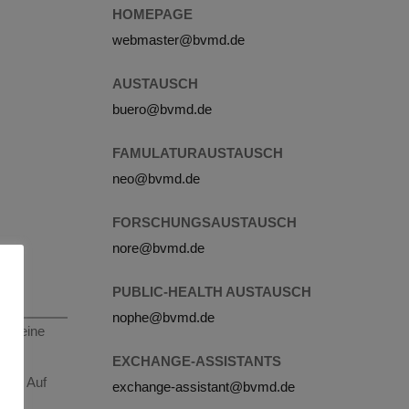
HOMEPAGE
webmaster@bvmd.de
AUSTAUSCH
buero@bvmd.de
FAMULATURAUSTAUSCH
neo@bvmd.de
FORSCHUNGSAUSTAUSCH
nore@bvmd.de
PUBLIC-HEALTH AUSTAUSCH
nophe@bvmd.de
die eine
EXCHANGE-ASSISTANTS
ben. Auf
exchange-assistant@bvmd.de
an: