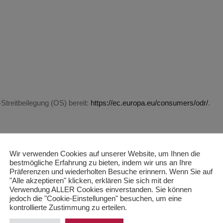
Streitbeilegung (OS) bereit:
https://ec.europa.eu/consumers/odr/
.
ngs­stelle
Wir verwenden Cookies auf unserer Website, um Ihnen die
erfahren vor einer Verbraucherschlichtungsstelle teilzunehmen.
bestmögliche Erfahrung zu bieten, indem wir uns an Ihre
Präferenzen und wiederholten Besuche erinnern. Wenn Sie auf
isierte Besucherstatistiken. Dabei werden keine Daten gespeichert, 
"Alle akzeptieren" klicken, erklären Sie sich mit der
Verwendung ALLER Cookies einverstanden. Sie können
e wird dabei nicht Ihre vollständige IP-Adresse gespeichert.
jedoch die "Cookie-Einstellungen" besuchen, um eine
kontrollierte Zustimmung zu erteilen.
rer Einwilligung, etwa beim Ausfüllen von Anmeldeformularen, erho
 gespeicherten personenbezogenen Daten. Wenden Sie sich dazu bitte 