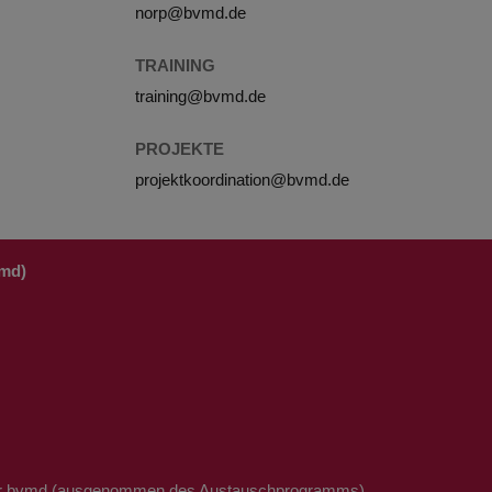
norp@bvmd.de
TRAINING
training@bvmd.de
PROJEKTE
projektkoordination@bvmd.de
vmd)
t der bvmd (ausgenommen des Austauschprogramms)