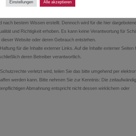
Einstellungen
Alle akzeptieren
nd nach bestem Wissen erstellt. Dennoch wird für die hier dargeboten
 Qualität und Richtigkeit erhoben. Es kann keine Verantwortung für Sc
e dieser Website oder deren Gebrauch entstehen.
Haftung für die Inhalte externer Links. Auf die Inhalte externer Seiten
schließlich deren Betreiber verantwortlich.
Schutzrechte verletzt wird, teilen Sie das bitte umgehend per elektro
haffen werden kann. Bitte nehmen Sie zur Kenntnis: Die zeitaufwändi
tenpflichtigen Abmahnung entspricht nicht dessen wirklichem oder