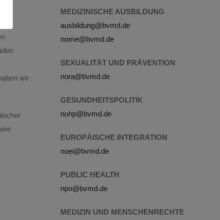
MEDIZINISCHE AUSBILDUNG
ausbildung@bvmd.de
en
nome@bvmd.de
häden
SEXUALITÄT UND PRÄVENTION
nora@bvmd.de
 haben wir
GESUNDHEITSPOLITIK
nohp@bvmd.de
nischer
gere
EUROPÄISCHE INTEGRATION
noei@bvmd.de
PUBLIC HEALTH
npo@bvmd.de
MEDIZIN UND MENSCHENRECHTE