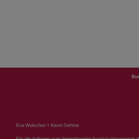
Bun
Eva Wolschon + Kevin Oehme
Für alle Anfragen zum Internationalen Austauschprogramm 