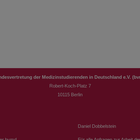
desvertretung der Medizinstudierenden in Deutschland e.V. (b
Robert-Koch-Platz 7
10115 Berlin
Daniel Dobbelstein
der bvmd
Für alle Anfragen zur Arbei