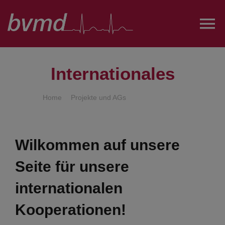
Zum
Inhalt
To
springen
Na
Über uns
Internationales
Projekte und AGs
Home
Projekte und AGs
Internationales
Austausch
Wilkommen auf unsere
Seite für unsere
Öffentlichkeitsarbeit
internationalen
FairesPJ
Kooperationen!