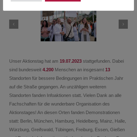
Unser Aktionstag hat am
19.07.2023
stattgefunden. Dabei
sind bundesweit
4.200
Menschen an insgesamt
13
Standorten für bessere Bedingungen im Praktischen Jahr
auf die Straße gegangen. An unzähligen weiteren
Standorten fanden Infoaktionen statt. Vielen Dank an alle
Fachschaften für die wunderbare Organisation des
Aktionstages! An diesen Orten fanden Demonstrationen
statt: Berlin, München, Hamburg, Heidelberg, Mainz, Halle,
Würzburg, Greifswald, Tübingen, Freiburg, Essen, Gießen