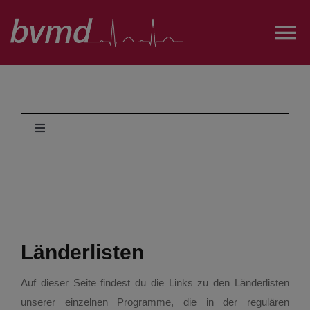
Zum
Inhalt
To
springen
Na
Über uns
Projekte und AGs
Toggle
Navigation
Allgemeines
Austausch
Bewerbungsablauf
Öffentlichkeitsarbeit
Länderlisten
Erfahrungsberichte
FairesPJ
Auf dieser Seite findest du die Links zu den Länderlisten
Länderlisten
unserer einzelnen Programme, die in der regulären