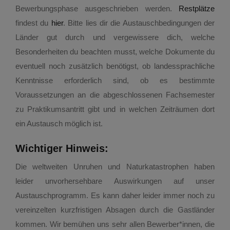
Kontakt
Bewerbungsphase ausgeschrieben werden.
Restplätze
findest du
hier
. Bitte lies dir die Austauschbedingungen der
Restplätze
Länder gut durch und vergewissere dich, welche
Besonderheiten du beachten musst, welche Dokumente du
Nach der Bewerbung
eventuell noch zusätzlich benötigst, ob landessprachliche
Kenntnisse erforderlich sind, ob es bestimmte
Voraussetzungen an die abgeschlossenen Fachsemester
Nach dem Austausch
zu Praktikumsantritt gibt und in welchen Zeiträumen dort
ein Austausch möglich ist.
Fahrtkostenzuschuss
Wichtiger Hinweis:
Auslandversicherung
Die weltweiten Unruhen und Naturkatastrophen haben
leider unvorhersehbare Auswirkungen auf unser
Austauschprogramm. Es kann daher leider immer noch zu
Veranstaltungen der AG Austausch
vereinzelten kurzfristigen Absagen durch die Gastländer
kommen. Wir bemühen uns sehr allen Bewerber*innen, die