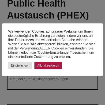
Public Health
Austausch (PHEX)
Wir verwenden Cookies auf unserer Website, um Ihnen
die bestmögliche Erfahrung zu bieten, indem wir uns an
AG Austausch (AGX)
Ihre Präferenzen und wiederholten Besuche erinnern.
Wenn Sie auf "Alle akzeptieren" klicken, erklären Sie sich
Die
AGX
kümmert sich um die Austauscharbeit in
mit der Verwendung ALLER Cookies einverstanden. Sie
können jedoch die "Cookie-Einstellungen" besuchen, um
Deutschland: Wir zeichnen einmal jährlich Verträge mit
eine kontrollierte Zustimmung zu erteilen.
Medizinstudierendenvertretungen anderer Länder,
verteilen deren Incomings auf die Städte, organisieren
Einstellungen
Alle akzeptieren
Praktika, helfen bei der Betreuung und unterstützen
euch bei euren Auslandsbewerbungen.