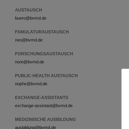
AUSTAUSCH
buero@bvmd.de
FAMULATURAUSTAUSCH
neo@bvmd.de
FORSCHUNGSAUSTAUSCH
nore@bvmd.de
PUBLIC-HEALTH AUSTAUSCH
nophe@bvmd.de
EXCHANGE-ASSISTANTS
exchange-assistant@bvmd.de
MEDIZINISCHE AUSBILDUNG
ausbildung@bvmd.de