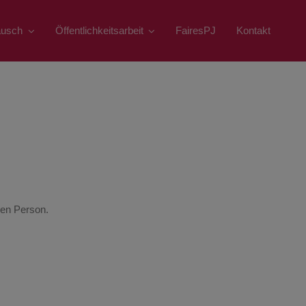
ausch
Öffentlichkeitsarbeit
FairesPJ
Kontakt
hen Person.