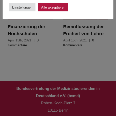
Einstellungen
Alle akzeptieren
Finanzierung der
Beeinflussung der
Hochschulen
Freiheit von Lehre
April 15th, 2021
|
0
April 15th, 2021
|
0
Kommentare
Kommentare
Bundesvertretung der Medizinstudierenden in
Deutschland e.V. (bvmd)
Robert-Koch-Platz 7
10115 Berlin