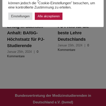
können jedoch die "Cookie-Einstellungen" besuchen, um
eine kontrollierte Zustimmung zu erteilen.
Einstellungen
Alle akzeptieren
Erfolg in Sachsen-
PJ-Preis für die
Anhalt: BAföG-
beste Lehre
Höchstsatz für PJ-
Deutschlands
Studierende
Januar 15th, 2024
|
0
Kommentare
Januar 25th, 2024
|
0
Kommentare
Bundesvertretung der Medizinstudierenden in
Deutschland e.V. (bvmd)