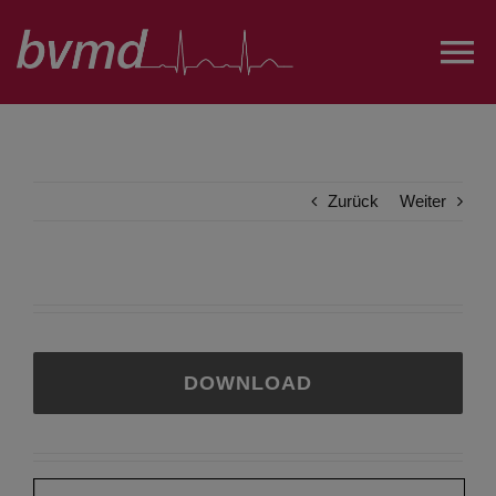
Zum
Inhalt
To
springen
Na
Über uns
Zurück
Weiter
Projekte und AGs
Austausch
Öffentlichkeitsarbeit
DOWNLOAD
FairesPJ