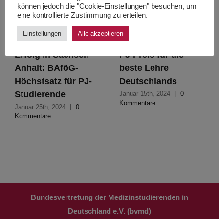
können jedoch die "Cookie-Einstellungen" besuchen, um
eine kontrollierte Zustimmung zu erteilen.
Einstellungen
Alle akzeptieren
Erfolg in Sachsen-
PJ-Preis für die
Anhalt: BAföG-
beste Lehre
Höchstsatz für PJ-
Deutschlands
Studierende
Januar 15th, 2024
|
0
Kommentare
Januar 25th, 2024
|
0
Kommentare
Bundesvertretung der Medizinstudierenden in
Deutschland e.V. (bvmd)