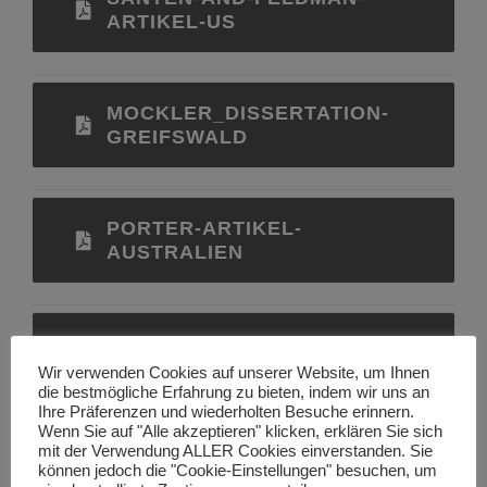
ARTIKEL-US
MOCKLER_DISSERTATION-
GREIFSWALD
PORTER-ARTIKEL-
AUSTRALIEN
LEONHARDT-ET-AL.-PAPER-
MARBURG
Wir verwenden Cookies auf unserer Website, um Ihnen
die bestmögliche Erfahrung zu bieten, indem wir uns an
Ihre Präferenzen und wiederholten Besuche erinnern.
Wenn Sie auf "Alle akzeptieren" klicken, erklären Sie sich
mit der Verwendung ALLER Cookies einverstanden. Sie
BLOCH-AND-TOKER-PAPER-
können jedoch die "Cookie-Einstellungen" besuchen, um
ISRAEL