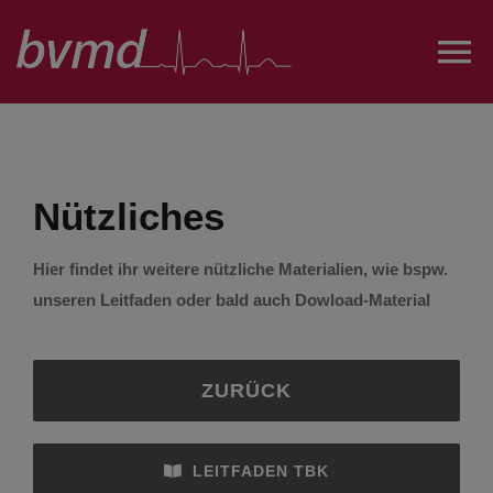
Zum
Inhalt
To
springen
Na
Über uns
Nützliches
Projekte und AGs
Hier findet ihr weitere nützliche Materialien, wie bspw.
Austausch
unseren Leitfaden oder bald auch Dowload-Material
Öffentlichkeitsarbeit
ZURÜCK
FairesPJ
LEITFADEN TBK