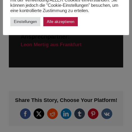
mit der Verwendung ALLER Cookies einverstanden. Sie
können jedoch die "Cookie-Einstellungen" besuchen, um
eine kontrollierte Zustimmung zu erteilen.
Uni hilft!
Einstellungen
Alle akzeptieren
Ansprechpartner:
Viola – Kinderschutz in der Medizin
Leon Mertig aus Frankfurt
Wissenshunger
Share This Story, Choose Your Platform!
Facebook
X
Reddit
LinkedIn
Tumblr
Pinterest
Vk