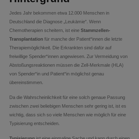
Kontakt
Ausbildungsforschung
Jedes Jahr bekommen etwa 12.000 Menschen in
Deutschland die Diagnose „Leukämie“. Wenn
Archiv Deutsche Medizinstudierendschaft
Chemotherapien scheitern, ist eine
Stammzellen-
Transplantation
für manche der Patient*innen die letzte
Breaking the Silence
Therapiemöglichkeit. Die Erkrankten sind dafür auf
freiwillige Spender*innen angewiesen. Zur Vermeidung von
Abstoßungsreaktionen müssen die Zell-Merkmale (HLA)
Care & Travel
von Spender*in und Patient*in möglichst genau
übereinstimmen.
Doctors in Global Action
Da die Wahrscheinlichkeit für eine solch genaue Passung
zwischen zwei beliebigen Menschen sehr gering ist, ist es
First Aid For All
wichtig, dass sich so viele Menschen wie möglich für eine
Typisierung entscheiden.
Freundilie
Typisierung
ist eine einmalige Sache und kann durch einen