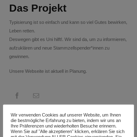
Das Projekt
MSFR – Kompetenzen nutzen, Gutes bewirken
Typisierung ist so einfach und kann so viel Gutes bewirken,
Leben retten.
NEMO
Deswegen gibt es Uni hilft!. Wir sind da, um zu informieren,
aufzuklären und neue Stammzellspender*innen zu
NewKammer
gewinnen.
Unsere Webseite ist aktuell in Planung.
Praktisches Jahr
Projekt Internationale Medizinstudierende
Regionalvernetzung
Wir verwenden Cookies auf unserer Website, um Ihnen
die bestmögliche Erfahrung zu bieten, indem wir uns an
Ansprechpartnerin:
Ihre Präferenzen und wiederholten Besuche erinnern.
Wenn Sie auf "Alle akzeptieren" klicken, erklären Sie sich
Paula Latkovic aus Heidelberg
Teddybärkrankenhaus