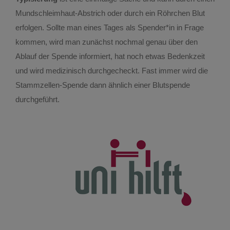
Mundschleimhaut-Abstrich oder durch ein Röhrchen Blut
Ideell unterstützte Projekte
erfolgen. Sollte man eines Tages als Spender*in in Frage
kommen, wird man zunächst nochmal genau über den
Impact – Zukunft gestalten
Ablauf der Spende informiert, hat noch etwas Bedenkzeit
und wird medizinisch durchgecheckt. Fast immer wird die
Interprofessionalität
Stammzellen-Spende dann ähnlich einer Blutspende
durchgeführt.
IPSTA – Interprofessionelle Ausbildungsstaion
Katastrophenmedizin
Mensch und Umwelt
Mit Sicherheit Verliebt