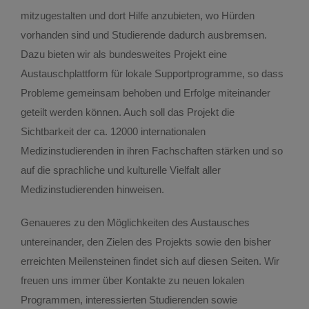
mitzugestalten und dort Hilfe anzubieten, wo Hürden
MSFR – Kompetenzen nutzen, Gutes bewirken
vorhanden sind und Studierende dadurch ausbremsen.
Dazu bieten wir als bundesweites Projekt eine
Austauschplattform für lokale Supportprogramme, so dass
NEMO
Probleme gemeinsam behoben und Erfolge miteinander
geteilt werden können. Auch soll das Projekt die
NewKammer
Sichtbarkeit der ca. 12000 internationalen
Medizinstudierenden in ihren Fachschaften stärken und so
Praktisches Jahr
auf die sprachliche und kulturelle Vielfalt aller
Medizinstudierenden hinweisen.
Projekt Internationale Medizinstudierende
Genaueres zu den Möglichkeiten des Austausches
untereinander, den Zielen des Projekts sowie den bisher
Regionalvernetzung
erreichten Meilensteinen findet sich auf diesen Seiten. Wir
freuen uns immer über Kontakte zu neuen lokalen
Programmen, interessierten Studierenden sowie
Teddybärkrankenhaus