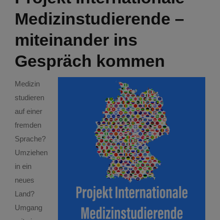
Kontakt
Ausbildungsforschung
Medizinstudierende –
miteinander ins
Archiv Deutsche Medizinstudierendschaft
Gespräch kommen
Breaking the Silence
Medizin
studieren
Care & Travel
auf einer
fremden
Doctors in Global Action
Sprache?
Umziehen
in ein
First Aid For All
neues
Land?
Freundilie
Umgang