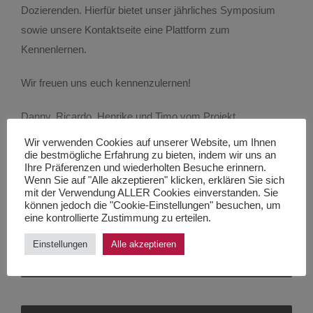
Dozierenden. Hierfür bietet unser jährliches Symposium
sowie unsere Kontaktseite eine Plattform zum
Uni hilft!
Kennenlernen.
Wir freuen uns euch kennenzulernen!
Viola – Kinderschutz in der Medizin
Danny, Ricardo, Henrike und Timo vom Projekt
Wissenshunger
“Internationale Medizinstudierende”
Wir verwenden Cookies auf unserer Website, um Ihnen
die bestmögliche Erfahrung zu bieten, indem wir uns an
Ihre Präferenzen und wiederholten Besuche erinnern.
Wenn Sie auf "Alle akzeptieren" klicken, erklären Sie sich
mit der Verwendung ALLER Cookies einverstanden. Sie
können jedoch die "Cookie-Einstellungen" besuchen, um
eine kontrollierte Zustimmung zu erteilen.
Einstellungen
Alle akzeptieren
SYMPOSIUM 2018