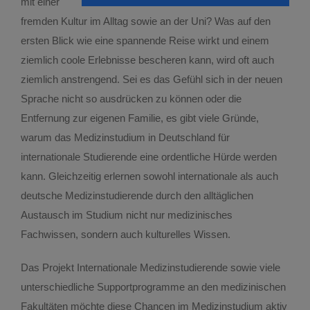
mit einer
fremden Kultur im Alltag sowie an der Uni? Was auf den
Ideell unterstützte Projekte
ersten Blick wie eine spannende Reise wirkt und einem
ziemlich coole Erlebnisse bescheren kann, wird oft auch
Impact – Zukunft gestalten
ziemlich anstrengend. Sei es das Gefühl sich in der neuen
Sprache nicht so ausdrücken zu können oder die
Interprofessionalität
Entfernung zur eigenen Familie, es gibt viele Gründe,
warum das Medizinstudium in Deutschland für
internationale Studierende eine ordentliche Hürde werden
IPSTA – Interprofessionelle Ausbildungsstaion
kann. Gleichzeitig erlernen sowohl internationale als auch
deutsche Medizinstudierende durch den alltäglichen
Katastrophenmedizin
Austausch im Studium nicht nur medizinisches
Fachwissen, sondern auch kulturelles Wissen.
Mensch und Umwelt
Das Projekt Internationale Medizinstudierende sowie viele
unterschiedliche Supportprogramme an den medizinischen
Mit Sicherheit Verliebt
Fakultäten möchte diese Chancen im Medizinstudium aktiv